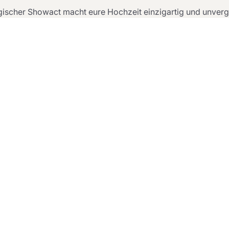
ischer Showact macht eure Hochzeit einzigartig und unverg
 über 15 Jahren in der Hochzeitswelt unterwegs und überzeugt:
Formen der Unterhaltung.
s wie auch auf der Bühne, passt sich jeder Location an und beg
ier sind die Gründe, warum Magie perfekt zu eurer Feier pass
Komminkation
Z
Expert
W
Ich habe in drei Ländern gelebt
Se
und in sechs Ländern
ic